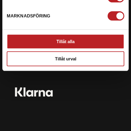
mail@motorbiten.com
Ryckepungsvägen 3, 79177 Falun
MARKNADSFÖRING
BETALNING
Vi erbjuder flera olika betalsätt. Dina köp är alltid
Tillåt alla
skyddade med krypteringsteknik.
Tillåt urval