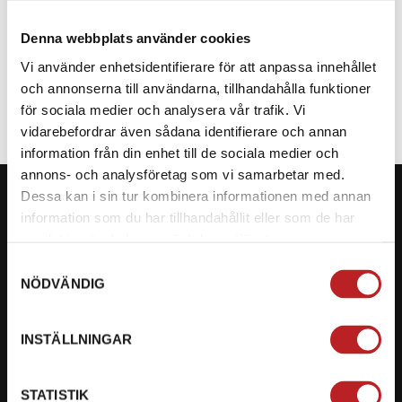
Denna webbplats använder cookies
SPECIFIKATION
Vi använder enhetsidentifierare för att anpassa innehållet
och annonserna till användarna, tillhandahålla funktioner
för sociala medier och analysera vår trafik. Vi
vidarebefordrar även sådana identifierare och annan
information från din enhet till de sociala medier och
annons- och analysföretag som vi samarbetar med.
Dessa kan i sin tur kombinera informationen med annan
information som du har tillhandahållit eller som de har
samlat in när du har använt deras tjänster.
KONTAKTA OSS PÅ MOTORBITEN
Samtyckesval
NÖDVÄNDIG
Ångra mitt köp
Org. nummer: 5566689278
INSTÄLLNINGAR
023-13366
STATISTIK