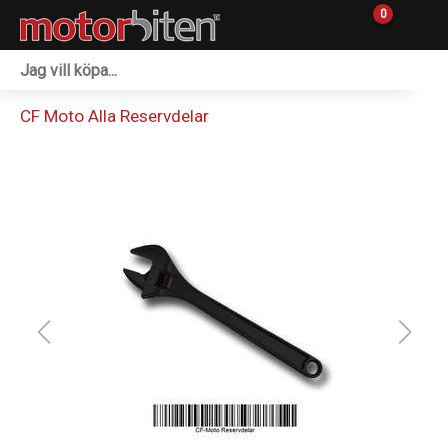
0
Fordon & Maskiner
CF Moto Alla Reservdelar
Personlig utrustning
Övrigt & Merch
Tillbehör
Outlet
Reservdelar
Sprängskisser
Verkstad