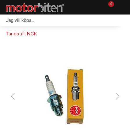
0
Fordon & Maskiner
Tändstift NGK
Personlig utrustning
Övrigt & Merch
Tillbehör
Outlet
Reservdelar
Sprängskisser
Verkstad