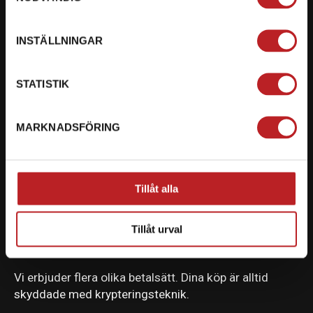
INSTÄLLNINGAR
KONTAKTA OSS PÅ MOTORBITEN
STATISTIK
Ångra mitt köp
Org. nummer: 5566689278
MARKNADSFÖRING
023-13366
mail@motorbiten.com
Tillåt alla
Ryckepungsvägen 3, 79177 Falun
Tillåt urval
BETALNING
Vi erbjuder flera olika betalsätt. Dina köp är alltid
skyddade med krypteringsteknik.