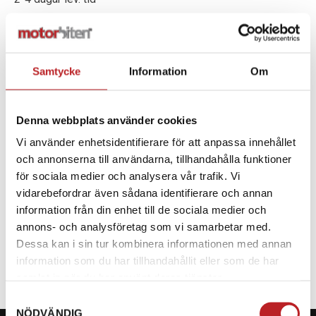
-
+
Lägg i varukorg
Samtycke
Information
Om
Denna webbplats använder cookies
Vi använder enhetsidentifierare för att anpassa innehållet
BESKRIVNING
och annonserna till användarna, tillhandahålla funktioner
för sociala medier och analysera vår trafik. Vi
vidarebefordrar även sådana identifierare och annan
information från din enhet till de sociala medier och
SPECIFIKATION
annons- och analysföretag som vi samarbetar med.
Dessa kan i sin tur kombinera informationen med annan
information som du har tillhandahållit eller som de har
samlat in när du har använt deras tjänster.
Samtyckesval
NÖDVÄNDIG