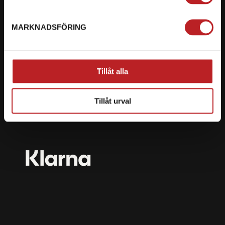
mail@motorbiten.com
Ryckepungsvägen 3, 79177 Falun
MARKNADSFÖRING
BETALNING
Vi erbjuder flera olika betalsätt. Dina köp är alltid
Tillåt alla
skyddade med krypteringsteknik.
Tillåt urval