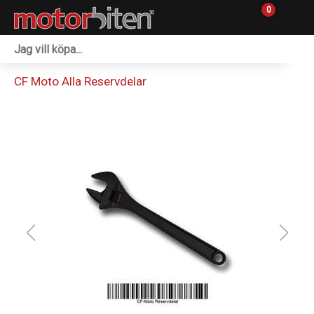
0
Fordon & Maskiner
CF Moto Alla Reservdelar
Personlig utrustning
Övrigt & Merch
Tillbehör
Outlet
Reservdelar
Sprängskisser
Verkstad