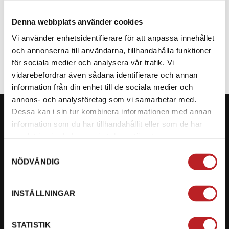
Denna webbplats använder cookies
SPECIFIKATION
Vi använder enhetsidentifierare för att anpassa innehållet
och annonserna till användarna, tillhandahålla funktioner
för sociala medier och analysera vår trafik. Vi
vidarebefordrar även sådana identifierare och annan
information från din enhet till de sociala medier och
annons- och analysföretag som vi samarbetar med.
Dessa kan i sin tur kombinera informationen med annan
information som du har tillhandahållit eller som de har
samlat in när du har använt deras tjänster.
KONTAKTA OSS PÅ MOTORBITEN
Samtyckesval
NÖDVÄNDIG
Ångra mitt köp
Org. nummer: 5566689278
INSTÄLLNINGAR
023-13366
STATISTIK