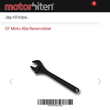
0
Fordon & Maskiner
CF Moto Alla Reservdelar
Personlig utrustning
Övrigt & Merch
Tillbehör
Outlet
Reservdelar
Sprängskisser
Verkstad