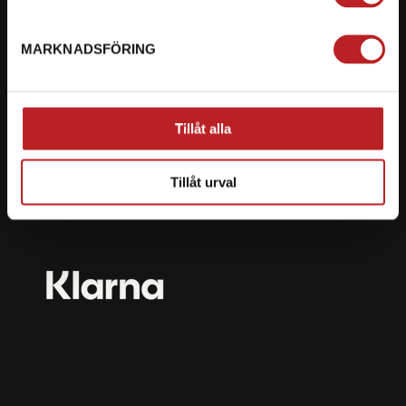
mail@motorbiten.com
Ryckepungsvägen 3, 79177 Falun
MARKNADSFÖRING
BETALNING
Vi erbjuder flera olika betalsätt. Dina köp är alltid
Tillåt alla
skyddade med krypteringsteknik.
Tillåt urval