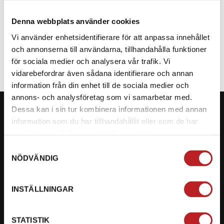
Denna webbplats använder cookies
SPECIFIKATION
Vi använder enhetsidentifierare för att anpassa innehållet
och annonserna till användarna, tillhandahålla funktioner
för sociala medier och analysera vår trafik. Vi
vidarebefordrar även sådana identifierare och annan
information från din enhet till de sociala medier och
annons- och analysföretag som vi samarbetar med.
Dessa kan i sin tur kombinera informationen med annan
information som du har tillhandahållit eller som de har
samlat in när du har använt deras tjänster.
KONTAKTA OSS PÅ MOTORBITEN
Samtyckesval
NÖDVÄNDIG
Ångra mitt köp
Org. nummer: 5566689278
INSTÄLLNINGAR
023-13366
STATISTIK