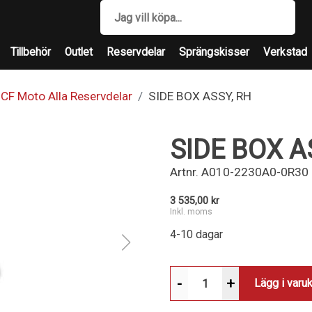
Tillbehör
Outlet
Reservdelar
Sprängskisser
Verkstad
CF Moto Alla Reservdelar
SIDE BOX ASSY, RH
SIDE BOX A
Artnr.
A010-2230A0-0R30
3 535,00 kr
Inkl. moms
4-10 dagar
-
+
Lägg i varu