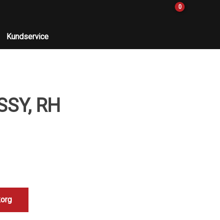
0
Kundservice
SSY, RH
korg