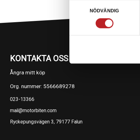
Samtyckesval
NÖDVÄNDIG
KONTAKTA OSS PÅ MOTORBITEN
Ångra mitt köp
Org. nummer: 5566689278
023-13366
mail@motorbiten.com
Ryckepungsvägen 3, 79177 Falun