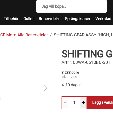
Tillbehör
Outlet
Reservdelar
Sprängskisser
Verkstad
CF Moto Alla Reservdelar
SHIFTING GEAR ASSY (HIGH, 
SHIFTING G
Artnr.
0JWA-0610B0-30T
3 233,00 kr
Inkl. moms
4-10 dagar
-
+
Lägg i varu