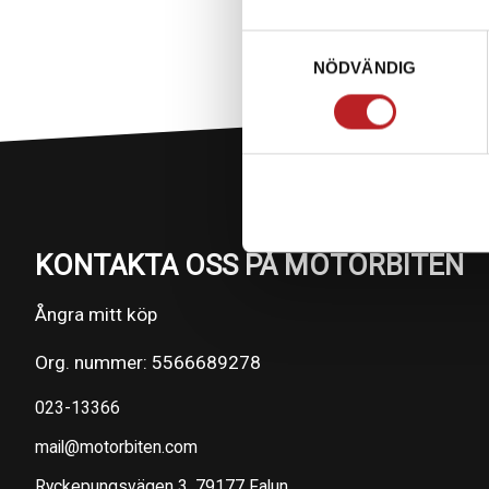
Samtyckesval
NÖDVÄNDIG
KONTAKTA OSS PÅ MOTORBITEN
Ångra mitt köp
Org. nummer: 5566689278
023-13366
mail@motorbiten.com
Ryckepungsvägen 3, 79177 Falun