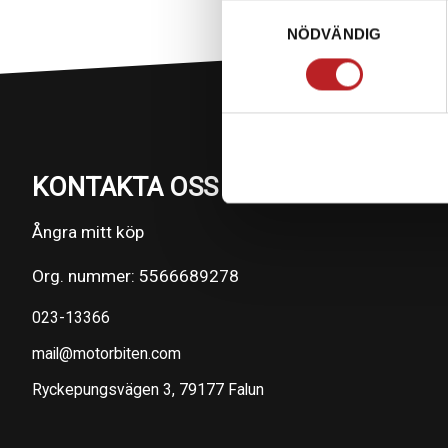
Samtyckesval
NÖDVÄNDIG
KONTAKTA OSS PÅ MOTORBITEN
Ångra mitt köp
Org. nummer: 5566689278
023-13366
mail@motorbiten.com
Ryckepungsvägen 3, 79177 Falun