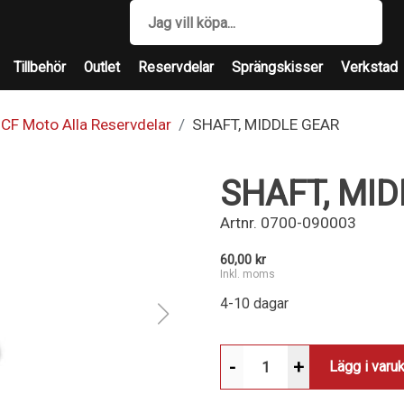
Tillbehör
Outlet
Reservdelar
Sprängskisser
Verkstad
CF Moto Alla Reservdelar
SHAFT, MIDDLE GEAR
SHAFT, MI
Artnr.
0700-090003
60,00 kr
Inkl. moms
4-10 dagar
-
+
Lägg i varu