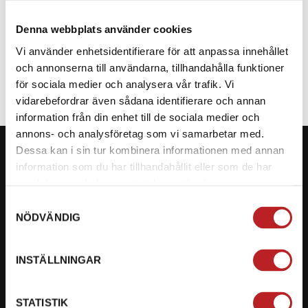
Denna webbplats använder cookies
SPECIFIKATION
Vi använder enhetsidentifierare för att anpassa innehållet
och annonserna till användarna, tillhandahålla funktioner
för sociala medier och analysera vår trafik. Vi
vidarebefordrar även sådana identifierare och annan
information från din enhet till de sociala medier och
annons- och analysföretag som vi samarbetar med.
Dessa kan i sin tur kombinera informationen med annan
information som du har tillhandahållit eller som de har
samlat in när du har använt deras tjänster.
KONTAKTA OSS PÅ MOTORBITEN
Samtyckesval
NÖDVÄNDIG
Ångra mitt köp
Org. nummer: 5566689278
INSTÄLLNINGAR
023-13366
STATISTIK