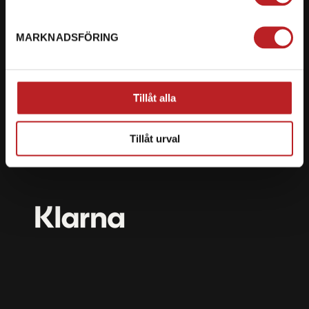
mail@motorbiten.com
Ryckepungsvägen 3, 79177 Falun
MARKNADSFÖRING
BETALNING
Vi erbjuder flera olika betalsätt. Dina köp är alltid
Tillåt alla
skyddade med krypteringsteknik.
Tillåt urval