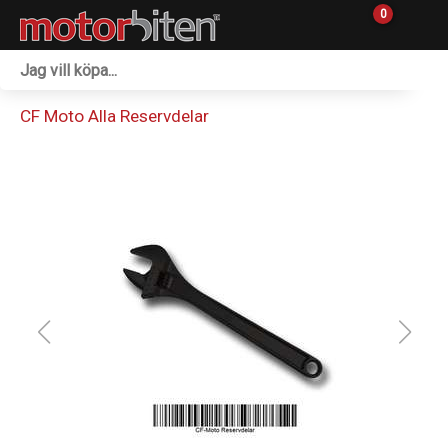
0
Fordon & Maskiner
CF Moto Alla Reservdelar
Personlig utrustning
Övrigt & Merch
Tillbehör
Outlet
Reservdelar
Sprängskisser
Verkstad