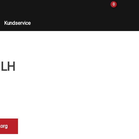
0
Kundservice
 LH
korg