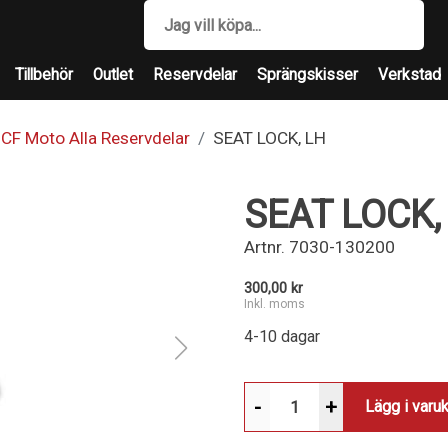
Tillbehör
Outlet
Reservdelar
Sprängskisser
Verkstad
CF Moto Alla Reservdelar
SEAT LOCK, LH
SEAT LOCK,
Artnr.
7030-130200
300,00 kr
Inkl. moms
4-10 dagar
-
+
Lägg i varu