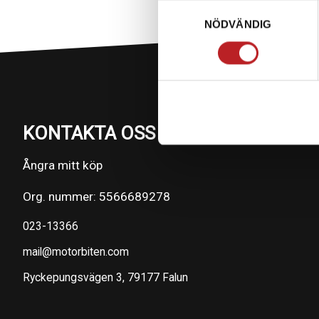
Samtyckesval
NÖDVÄNDIG
KONTAKTA OSS PÅ MOTORBITEN
Ångra mitt köp
Org. nummer: 5566689278
023-13366
mail@motorbiten.com
Ryckepungsvägen 3, 79177 Falun