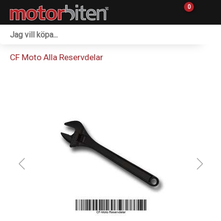
0
Fordon & Maskiner
CF Moto Alla Reservdelar
Personlig utrustning
Övrigt & Merch
Tillbehör
Outlet
Reservdelar
Sprängskisser
Verkstad