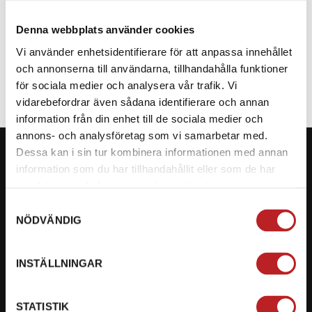
Denna webbplats använder cookies
SPECIFIKATION
Vi använder enhetsidentifierare för att anpassa innehållet
och annonserna till användarna, tillhandahålla funktioner
för sociala medier och analysera vår trafik. Vi
vidarebefordrar även sådana identifierare och annan
information från din enhet till de sociala medier och
annons- och analysföretag som vi samarbetar med.
Dessa kan i sin tur kombinera informationen med annan
information som du har tillhandahållit eller som de har
samlat in när du har använt deras tjänster.
KONTAKTA OSS PÅ MOTORBITEN
Samtyckesval
NÖDVÄNDIG
Ångra mitt köp
Org. nummer: 5566689278
INSTÄLLNINGAR
023-13366
STATISTIK