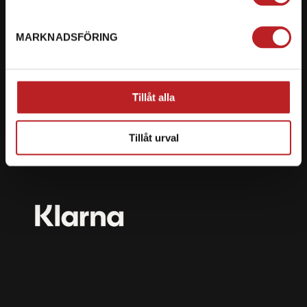
mail@motorbiten.com
Ryckepungsvägen 3, 79177 Falun
MARKNADSFÖRING
BETALNING
Vi erbjuder flera olika betalsätt. Dina köp är alltid
Tillåt alla
skyddade med krypteringsteknik.
Tillåt urval