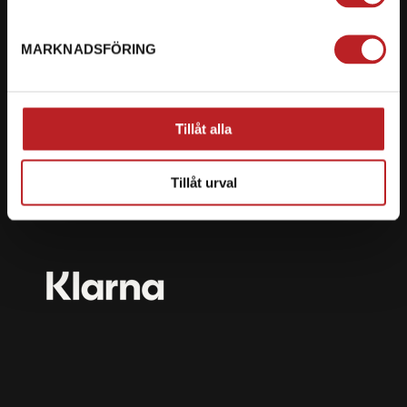
mail@motorbiten.com
Ryckepungsvägen 3, 79177 Falun
MARKNADSFÖRING
BETALNING
Vi erbjuder flera olika betalsätt. Dina köp är alltid
Tillåt alla
skyddade med krypteringsteknik.
Tillåt urval