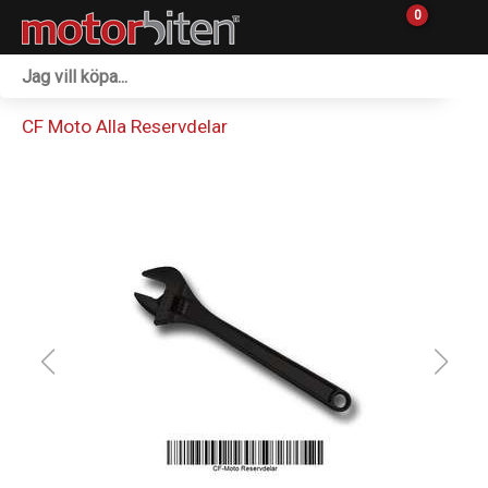
0
Fordon & Maskiner
CF Moto Alla Reservdelar
Personlig utrustning
Övrigt & Merch
Tillbehör
Outlet
Reservdelar
Sprängskisser
Verkstad