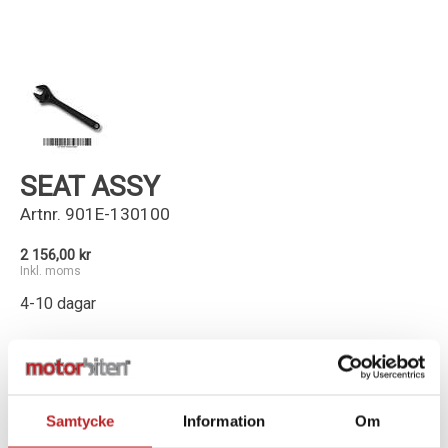
Kundservice
SEAT ASSY
Artnr.
901E-130100
2 156,00 kr
Inkl. moms
4-10 dagar
-
+
Lägg i varukorg
Samtycke
Information
Om