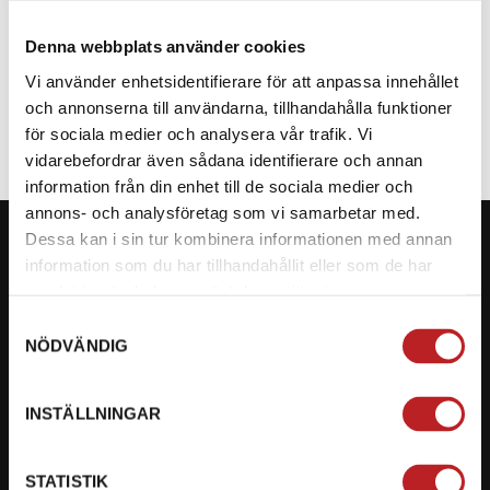
Denna webbplats använder cookies
SPECIFIKATION
Vi använder enhetsidentifierare för att anpassa innehållet
och annonserna till användarna, tillhandahålla funktioner
för sociala medier och analysera vår trafik. Vi
vidarebefordrar även sådana identifierare och annan
information från din enhet till de sociala medier och
annons- och analysföretag som vi samarbetar med.
Dessa kan i sin tur kombinera informationen med annan
information som du har tillhandahållit eller som de har
samlat in när du har använt deras tjänster.
KONTAKTA OSS PÅ MOTORBITEN
Samtyckesval
NÖDVÄNDIG
Ångra mitt köp
Org. nummer: 5566689278
INSTÄLLNINGAR
023-13366
STATISTIK