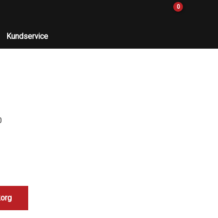
0
Kundservice
0
korg