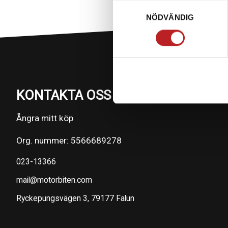
Samtyckesval
NÖDVÄNDIG
KONTAKTA OSS PÅ MOTORBITEN
Ångra mitt köp
Org. nummer: 5566689278
023-13366
mail@motorbiten.com
Ryckepungsvägen 3, 79177 Falun