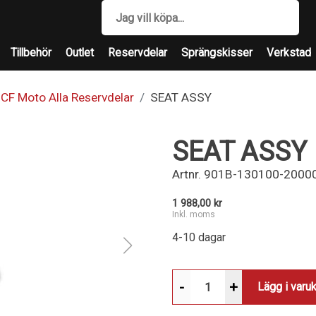
Tillbehör
Outlet
Reservdelar
Sprängskisser
Verkstad
CF Moto Alla Reservdelar
SEAT ASSY
SEAT ASSY
Artnr.
901B-130100-2000
1 988,00 kr
Inkl. moms
4-10 dagar
-
+
Lägg i varu