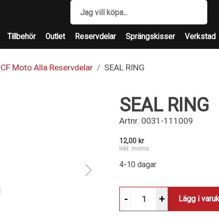
Tillbehör
Outlet
Reservdelar
Sprängskisser
Verkstad
CF Moto Alla Reservdelar
SEAL RING
SEAL RING
Artnr.
0031-111009
12,00 kr
Inkl. moms
4-10 dagar
-
+
Lägg i varu