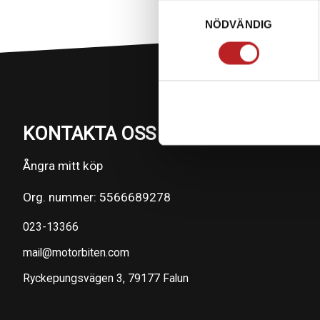
Samtyckesval
NÖDVÄNDIG
KONTAKTA OSS PÅ MOTORBITEN
Ångra mitt köp
Org. nummer: 5566689278
023-13366
mail@motorbiten.com
Ryckepungsvägen 3, 79177 Falun