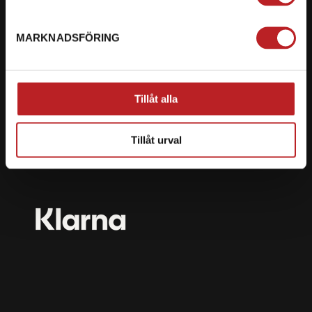
mail@motorbiten.com
Ryckepungsvägen 3, 79177 Falun
MARKNADSFÖRING
BETALNING
Vi erbjuder flera olika betalsätt. Dina köp är alltid
Tillåt alla
skyddade med krypteringsteknik.
Tillåt urval