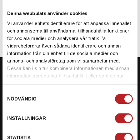
Denna webbplats använder cookies
SPECIFIKATION
Vi använder enhetsidentifierare för att anpassa innehållet
och annonserna till användarna, tillhandahålla funktioner
för sociala medier och analysera vår trafik. Vi
vidarebefordrar även sådana identifierare och annan
information från din enhet till de sociala medier och
annons- och analysföretag som vi samarbetar med.
Dessa kan i sin tur kombinera informationen med annan
information som du har tillhandahållit eller som de har
samlat in när du har använt deras tjänster.
KONTAKTA OSS PÅ MOTORBITEN
Samtyckesval
NÖDVÄNDIG
Ångra mitt köp
Org. nummer: 5566689278
INSTÄLLNINGAR
023-13366
STATISTIK