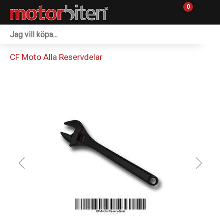
0
Fordon & Maskiner
CF Moto Alla Reservdelar
Personlig utrustning
Övrigt & Merch
Tillbehör
Outlet
Reservdelar
Sprängskisser
Verkstad