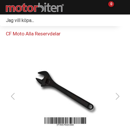
0
Fordon & Maskiner
CF Moto Alla Reservdelar
Personlig utrustning
Övrigt & Merch
Tillbehör
Outlet
Reservdelar
Sprängskisser
Verkstad