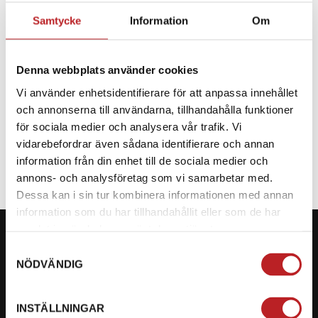
Samtycke
Information
Om
BESKRIVNING
Denna webbplats använder cookies
Reservdel CF Moto
Vi använder enhetsidentifierare för att anpassa innehållet
och annonserna till användarna, tillhandahålla funktioner
SPECIFIKATION
för sociala medier och analysera vår trafik. Vi
vidarebefordrar även sådana identifierare och annan
information från din enhet till de sociala medier och
annons- och analysföretag som vi samarbetar med.
Dessa kan i sin tur kombinera informationen med annan
information som du har tillhandahållit eller som de har
samlat in när du har använt deras tjänster.
Samtyckesval
NÖDVÄNDIG
KONTAKTA OSS PÅ MOTORBITEN
INSTÄLLNINGAR
Ångra mitt köp