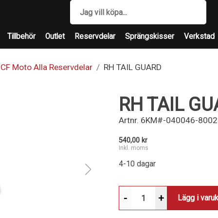
Tillbehör
Outlet
Reservdelar
Sprängskisser
Verkstad
CF Moto Alla Reservdelar
RH TAIL GUARD
RH TAIL G
Artnr.
6KM#-040046-8002
540,00 kr
Inkl. moms
4-10 dagar
-
+
Lägg i varu