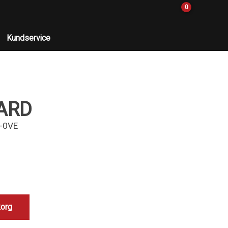
0
Kundservice
UARD
-0VE
korg