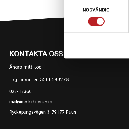
Samtyckesval
NÖDVÄNDIG
KONTAKTA OSS PÅ MOTORBITEN
Ångra mitt köp
Org. nummer: 5566689278
023-13366
mail@motorbiten.com
Ryckepungsvägen 3, 79177 Falun