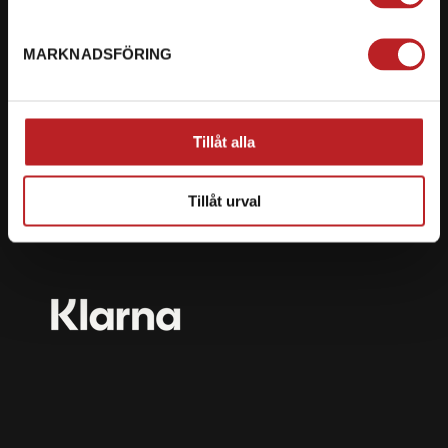
mail@motorbiten.com
Ryckepungsvägen 3, 79177 Falun
MARKNADSFÖRING
BETALNING
Vi erbjuder flera olika betalsätt. Dina köp är alltid
Tillåt alla
skyddade med krypteringsteknik.
Tillåt urval