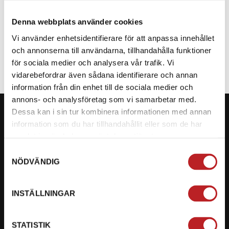
Denna webbplats använder cookies
SPECIFIKATION
Vi använder enhetsidentifierare för att anpassa innehållet
och annonserna till användarna, tillhandahålla funktioner
för sociala medier och analysera vår trafik. Vi
vidarebefordrar även sådana identifierare och annan
information från din enhet till de sociala medier och
annons- och analysföretag som vi samarbetar med.
Dessa kan i sin tur kombinera informationen med annan
information som du har tillhandahållit eller som de har
samlat in när du har använt deras tjänster.
KONTAKTA OSS PÅ MOTORBITEN
Samtyckesval
NÖDVÄNDIG
Ångra mitt köp
Org. nummer: 5566689278
INSTÄLLNINGAR
023-13366
STATISTIK