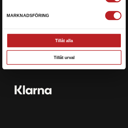
mail@motorbiten.com
Ryckepungsvägen 3, 79177 Falun
MARKNADSFÖRING
BETALNING
Vi erbjuder flera olika betalsätt. Dina köp är alltid
Tillåt alla
skyddade med krypteringsteknik.
Tillåt urval