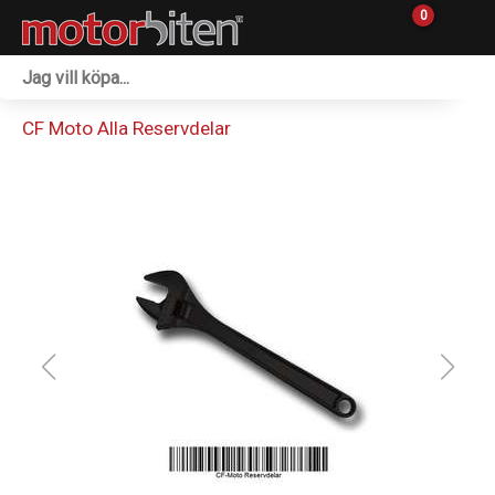
0
Fordon & Maskiner
CF Moto Alla Reservdelar
Personlig utrustning
Övrigt & Merch
Tillbehör
Outlet
Reservdelar
Sprängskisser
Verkstad