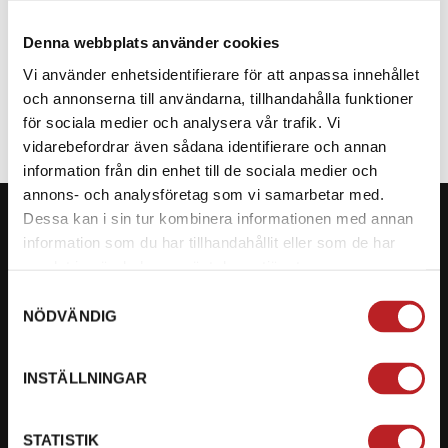
Denna webbplats använder cookies
SPECIFIKATION
Vi använder enhetsidentifierare för att anpassa innehållet
och annonserna till användarna, tillhandahålla funktioner
för sociala medier och analysera vår trafik. Vi
vidarebefordrar även sådana identifierare och annan
information från din enhet till de sociala medier och
annons- och analysföretag som vi samarbetar med.
Dessa kan i sin tur kombinera informationen med annan
information som du har tillhandahållit eller som de har
samlat in när du har använt deras tjänster.
KONTAKTA OSS PÅ MOTORBITEN
Samtyckesval
NÖDVÄNDIG
Ångra mitt köp
Org. nummer: 5566689278
INSTÄLLNINGAR
023-13366
STATISTIK