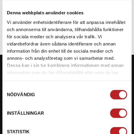
Denna webbplats använder cookies
SPECIFIKATION
Vi använder enhetsidentifierare för att anpassa innehållet
och annonserna till användarna, tillhandahålla funktioner
för sociala medier och analysera vår trafik. Vi
vidarebefordrar även sådana identifierare och annan
information från din enhet till de sociala medier och
annons- och analysföretag som vi samarbetar med.
Dessa kan i sin tur kombinera informationen med annan
information som du har tillhandahållit eller som de har
samlat in när du har använt deras tjänster.
KONTAKTA OSS PÅ MOTORBITEN
Samtyckesval
NÖDVÄNDIG
Ångra mitt köp
Org. nummer: 5566689278
INSTÄLLNINGAR
023-13366
STATISTIK