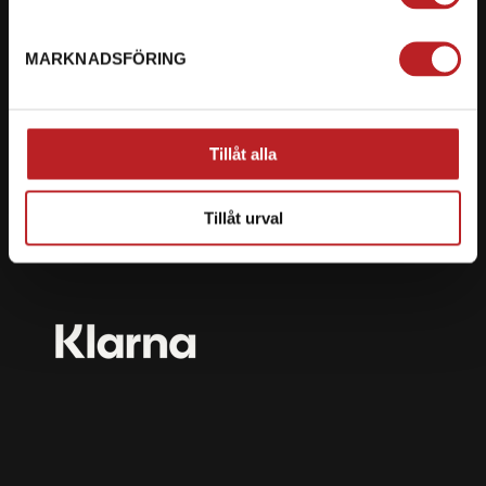
mail@motorbiten.com
Ryckepungsvägen 3, 79177 Falun
MARKNADSFÖRING
BETALNING
Vi erbjuder flera olika betalsätt. Dina köp är alltid
Tillåt alla
skyddade med krypteringsteknik.
Tillåt urval