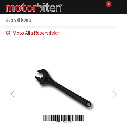
0
Fordon & Maskiner
CF Moto Alla Reservdelar
Personlig utrustning
Övrigt & Merch
Tillbehör
Outlet
Reservdelar
Sprängskisser
Verkstad