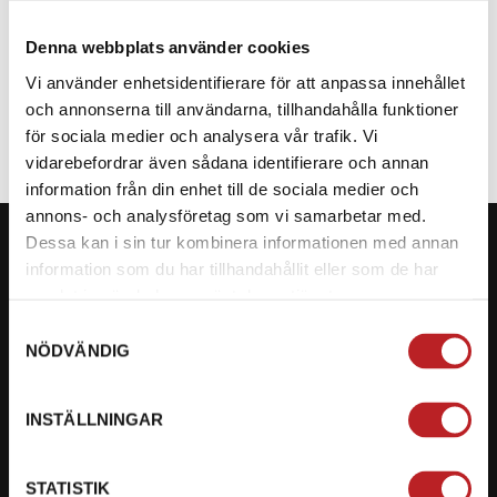
Denna webbplats använder cookies
SPECIFIKATION
Vi använder enhetsidentifierare för att anpassa innehållet
och annonserna till användarna, tillhandahålla funktioner
för sociala medier och analysera vår trafik. Vi
vidarebefordrar även sådana identifierare och annan
information från din enhet till de sociala medier och
annons- och analysföretag som vi samarbetar med.
Dessa kan i sin tur kombinera informationen med annan
information som du har tillhandahållit eller som de har
samlat in när du har använt deras tjänster.
KONTAKTA OSS PÅ MOTORBITEN
Samtyckesval
NÖDVÄNDIG
Ångra mitt köp
Org. nummer: 5566689278
INSTÄLLNINGAR
023-13366
STATISTIK