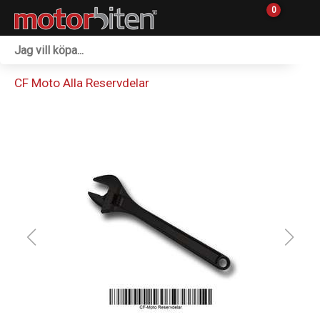
0
Fordon & Maskiner
CF Moto Alla Reservdelar
Personlig utrustning
Övrigt & Merch
Tillbehör
Outlet
Reservdelar
Sprängskisser
Verkstad