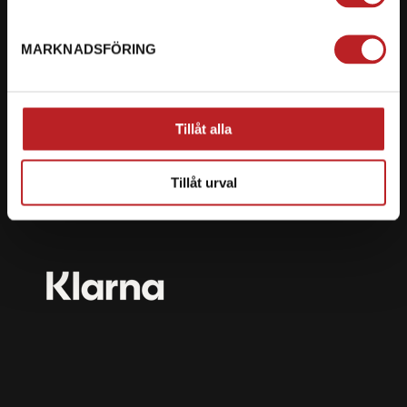
mail@motorbiten.com
Ryckepungsvägen 3, 79177 Falun
MARKNADSFÖRING
BETALNING
Vi erbjuder flera olika betalsätt. Dina köp är alltid
Tillåt alla
skyddade med krypteringsteknik.
Tillåt urval