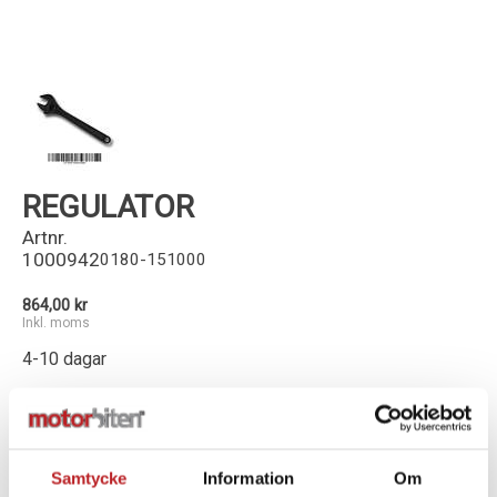
Kundservice
REGULATOR
Artnr.
1000942
0180-151000
864,00 kr
Inkl. moms
4-10 dagar
-
+
Lägg i varukorg
Samtycke
Information
Om