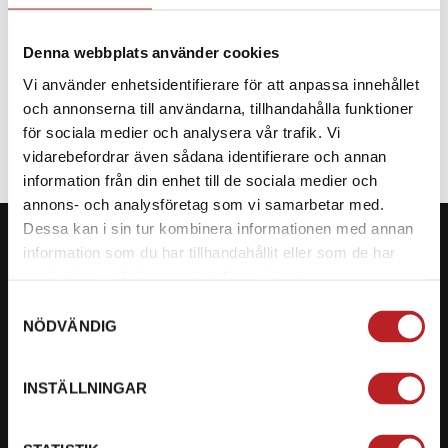
Denna webbplats använder cookies
Vi använder enhetsidentifierare för att anpassa innehållet
SPECIFIKATION
och annonserna till användarna, tillhandahålla funktioner
för sociala medier och analysera vår trafik. Vi
vidarebefordrar även sådana identifierare och annan
information från din enhet till de sociala medier och
annons- och analysföretag som vi samarbetar med.
Dessa kan i sin tur kombinera informationen med annan
information som du har tillhandahållit eller som de har
samlat in när du har använt deras tjänster.
Samtyckesval
KONTAKTA OSS PÅ MOTORBITEN
NÖDVÄNDIG
Ångra mitt köp
INSTÄLLNINGAR
Org. nummer: 5566689278
023-13366