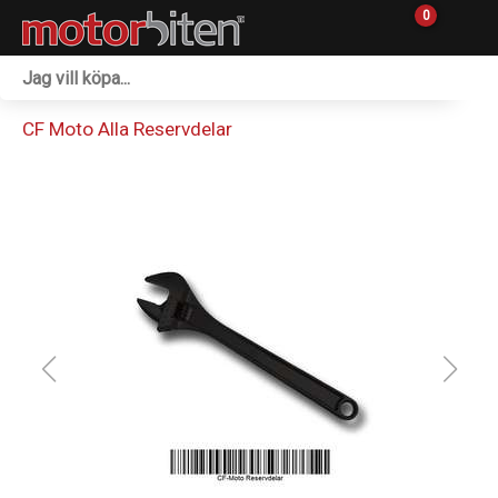
0
Fordon & Maskiner
CF Moto Alla Reservdelar
Personlig utrustning
Övrigt & Merch
Tillbehör
Outlet
Reservdelar
Sprängskisser
Verkstad