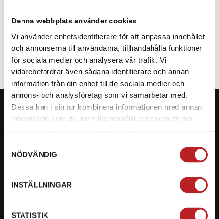
Denna webbplats använder cookies
SPECIFIKATION
Vi använder enhetsidentifierare för att anpassa innehållet
och annonserna till användarna, tillhandahålla funktioner
för sociala medier och analysera vår trafik. Vi
vidarebefordrar även sådana identifierare och annan
information från din enhet till de sociala medier och
annons- och analysföretag som vi samarbetar med.
Dessa kan i sin tur kombinera informationen med annan
information som du har tillhandahållit eller som de har
samlat in när du har använt deras tjänster.
KONTAKTA OSS PÅ MOTORBITEN
Samtyckesval
NÖDVÄNDIG
Ångra mitt köp
Org. nummer: 5566689278
INSTÄLLNINGAR
023-13366
STATISTIK