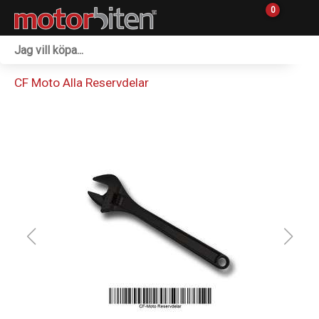
0
Fordon & Maskiner
CF Moto Alla Reservdelar
Personlig utrustning
Övrigt & Merch
Tillbehör
Outlet
Reservdelar
Sprängskisser
Verkstad