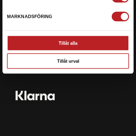
mail@motorbiten.com
Ryckepungsvägen 3, 79177 Falun
MARKNADSFÖRING
BETALNING
Vi erbjuder flera olika betalsätt. Dina köp är alltid
Tillåt alla
skyddade med krypteringsteknik.
Tillåt urval