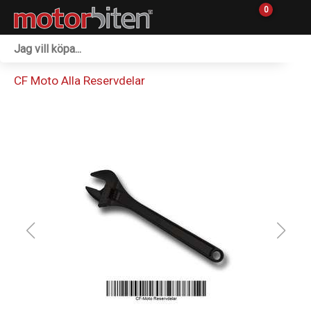
0
Fordon & Maskiner
CF Moto Alla Reservdelar
Personlig utrustning
Övrigt & Merch
Tillbehör
Outlet
Reservdelar
Sprängskisser
Verkstad