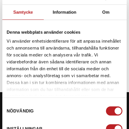
Samtycke
Information
Om
BESKRIVNING
Denna webbplats använder cookies
Reservdel CF Moto
Vi använder enhetsidentifierare för att anpassa innehållet
och annonserna till användarna, tillhandahålla funktioner
för sociala medier och analysera vår trafik. Vi
SPECIFIKATION
vidarebefordrar även sådana identifierare och annan
information från din enhet till de sociala medier och
annons- och analysföretag som vi samarbetar med.
Dessa kan i sin tur kombinera informationen med annan
information som du har tillhandahållit eller som de har
samlat in när du har använt deras tjänster.
Samtyckesval
NÖDVÄNDIG
KONTAKTA OSS PÅ MOTORBITEN
INSTÄLLNINGAR