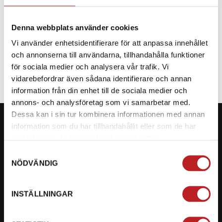
Denna webbplats använder cookies
Vi använder enhetsidentifierare för att anpassa innehållet
SPECIFIKATION
och annonserna till användarna, tillhandahålla funktioner
för sociala medier och analysera vår trafik. Vi
vidarebefordrar även sådana identifierare och annan
information från din enhet till de sociala medier och
annons- och analysföretag som vi samarbetar med.
Dessa kan i sin tur kombinera informationen med annan
information som du har tillhandahållit eller som de har
samlat in när du har använt deras tjänster.
Samtyckesval
KONTAKTA OSS PÅ MOTORBITEN
NÖDVÄNDIG
Ångra mitt köp
INSTÄLLNINGAR
Org. nummer: 5566689278
023-13366