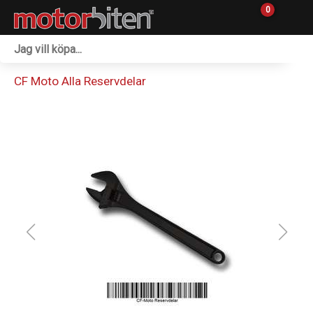
0
Fordon & Maskiner
CF Moto Alla Reservdelar
Personlig utrustning
Övrigt & Merch
Tillbehör
Outlet
Reservdelar
Sprängskisser
Verkstad