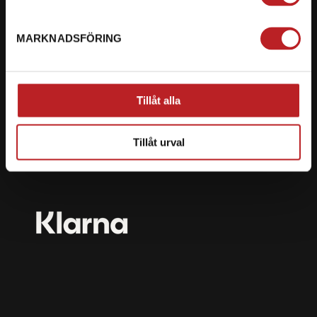
mail@motorbiten.com
Ryckepungsvägen 3, 79177 Falun
MARKNADSFÖRING
BETALNING
Vi erbjuder flera olika betalsätt. Dina köp är alltid
Tillåt alla
skyddade med krypteringsteknik.
Tillåt urval