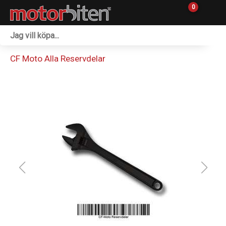
0
Fordon & Maskiner
CF Moto Alla Reservdelar
Personlig utrustning
Övrigt & Merch
Tillbehör
Outlet
Reservdelar
Sprängskisser
Verkstad