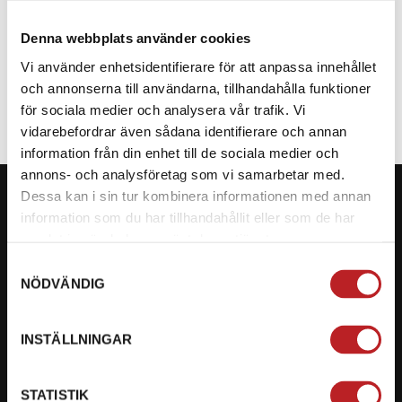
Denna webbplats använder cookies
SPECIFIKATION
Vi använder enhetsidentifierare för att anpassa innehållet
och annonserna till användarna, tillhandahålla funktioner
för sociala medier och analysera vår trafik. Vi
vidarebefordrar även sådana identifierare och annan
information från din enhet till de sociala medier och
annons- och analysföretag som vi samarbetar med.
Dessa kan i sin tur kombinera informationen med annan
information som du har tillhandahållit eller som de har
samlat in när du har använt deras tjänster.
KONTAKTA OSS PÅ MOTORBITEN
Samtyckesval
NÖDVÄNDIG
Ångra mitt köp
Org. nummer: 5566689278
INSTÄLLNINGAR
023-13366
STATISTIK