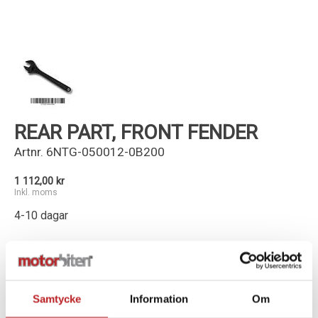
Kundservice
REAR PART, FRONT FENDER
Artnr.
6NTG-050012-0B200
1 112,00 kr
Inkl. moms
4-10 dagar
-
+
Lägg i varukorg
Samtycke
Information
Om