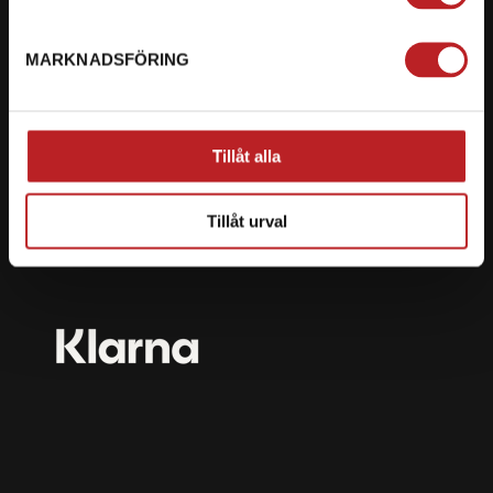
mail@motorbiten.com
Ryckepungsvägen 3, 79177 Falun
MARKNADSFÖRING
BETALNING
Vi erbjuder flera olika betalsätt. Dina köp är alltid
Tillåt alla
skyddade med krypteringsteknik.
Tillåt urval