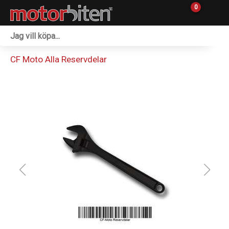
0
Fordon & Maskiner
CF Moto Alla Reservdelar
Personlig utrustning
Övrigt & Merch
Tillbehör
Outlet
Reservdelar
Sprängskisser
Verkstad