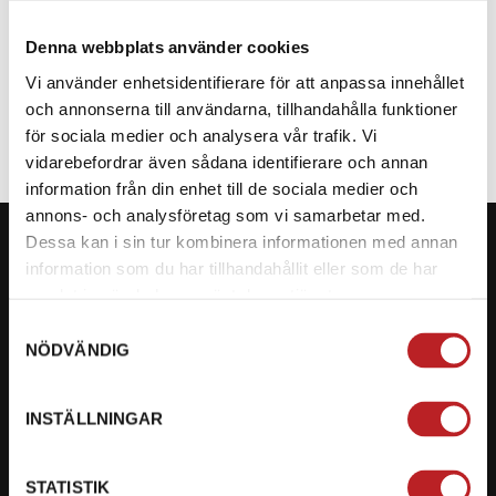
Denna webbplats använder cookies
SPECIFIKATION
Vi använder enhetsidentifierare för att anpassa innehållet
och annonserna till användarna, tillhandahålla funktioner
för sociala medier och analysera vår trafik. Vi
vidarebefordrar även sådana identifierare och annan
information från din enhet till de sociala medier och
annons- och analysföretag som vi samarbetar med.
Dessa kan i sin tur kombinera informationen med annan
information som du har tillhandahållit eller som de har
samlat in när du har använt deras tjänster.
KONTAKTA OSS PÅ MOTORBITEN
Samtyckesval
NÖDVÄNDIG
Ångra mitt köp
Org. nummer: 5566689278
INSTÄLLNINGAR
023-13366
STATISTIK