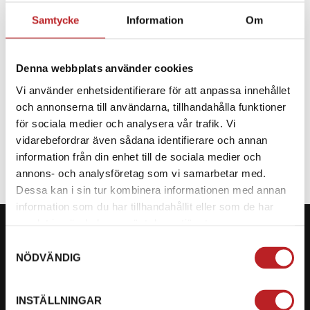
Samtycke
Information
Om
BESKRIVNING
Denna webbplats använder cookies
Reservdel till CF Moto
Vi använder enhetsidentifierare för att anpassa innehållet
och annonserna till användarna, tillhandahålla funktioner
SPECIFIKATION
för sociala medier och analysera vår trafik. Vi
vidarebefordrar även sådana identifierare och annan
information från din enhet till de sociala medier och
annons- och analysföretag som vi samarbetar med.
Dessa kan i sin tur kombinera informationen med annan
information som du har tillhandahållit eller som de har
samlat in när du har använt deras tjänster.
Samtyckesval
NÖDVÄNDIG
KONTAKTA OSS PÅ MOTORBITEN
INSTÄLLNINGAR
Ångra mitt köp