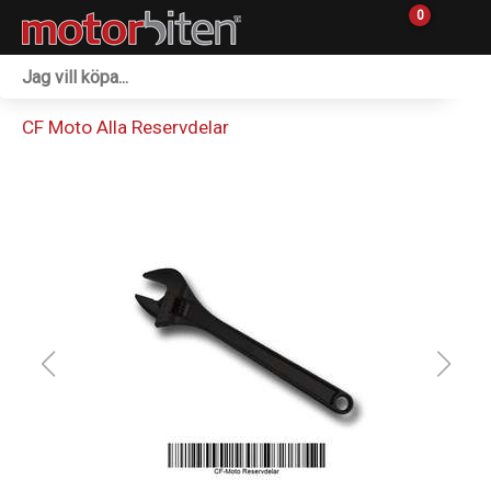
0
Fordon & Maskiner
CF Moto Alla Reservdelar
Personlig utrustning
Övrigt & Merch
Tillbehör
Outlet
Reservdelar
Sprängskisser
Verkstad