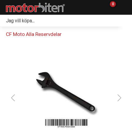
0
Fordon & Maskiner
CF Moto Alla Reservdelar
Personlig utrustning
Övrigt & Merch
Tillbehör
Outlet
Reservdelar
Sprängskisser
Verkstad