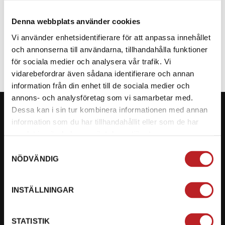
Denna webbplats använder cookies
SPECIFIKATION
Vi använder enhetsidentifierare för att anpassa innehållet
och annonserna till användarna, tillhandahålla funktioner
för sociala medier och analysera vår trafik. Vi
vidarebefordrar även sådana identifierare och annan
information från din enhet till de sociala medier och
annons- och analysföretag som vi samarbetar med.
Dessa kan i sin tur kombinera informationen med annan
information som du har tillhandahållit eller som de har
samlat in när du har använt deras tjänster.
KONTAKTA OSS PÅ MOTORBITEN
Samtyckesval
NÖDVÄNDIG
Ångra mitt köp
Org. nummer: 5566689278
INSTÄLLNINGAR
023-13366
STATISTIK