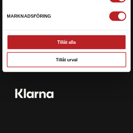
mail@motorbiten.com
Ryckepungsvägen 3, 79177 Falun
MARKNADSFÖRING
BETALNING
Vi erbjuder flera olika betalsätt. Dina köp är alltid
Tillåt alla
skyddade med krypteringsteknik.
Tillåt urval