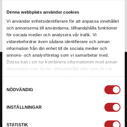
Denna webbplats använder cookies
SPECIFIKATION
Vi använder enhetsidentifierare för att anpassa innehållet
och annonserna till användarna, tillhandahålla funktioner
för sociala medier och analysera vår trafik. Vi
vidarebefordrar även sådana identifierare och annan
information från din enhet till de sociala medier och
annons- och analysföretag som vi samarbetar med.
Dessa kan i sin tur kombinera informationen med annan
information som du har tillhandahållit eller som de har
samlat in när du har använt deras tjänster.
KONTAKTA OSS PÅ MOTORBITEN
Samtyckesval
NÖDVÄNDIG
Ångra mitt köp
Org. nummer: 5566689278
INSTÄLLNINGAR
023-13366
STATISTIK