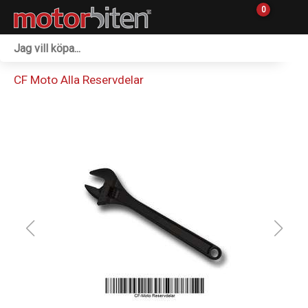
0
Fordon & Maskiner
CF Moto Alla Reservdelar
Personlig utrustning
Övrigt & Merch
Tillbehör
Outlet
Reservdelar
Sprängskisser
Verkstad