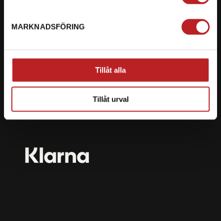
mail@motorbiten.com
Ryckepungsvägen 3, 79177 Falun
MARKNADSFÖRING
BETALNING
Vi erbjuder flera olika betalsätt. Dina köp är alltid
Tillåt alla
skyddade med krypteringsteknik.
Tillåt urval