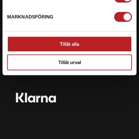
mail@motorbiten.com
Ryckepungsvägen 3, 79177 Falun
MARKNADSFÖRING
BETALNING
Vi erbjuder flera olika betalsätt. Dina köp är alltid
Tillåt alla
skyddade med krypteringsteknik.
Tillåt urval