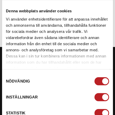
Denna webbplats använder cookies
SPECIFIKATION
Vi använder enhetsidentifierare för att anpassa innehållet
och annonserna till användarna, tillhandahålla funktioner
för sociala medier och analysera vår trafik. Vi
vidarebefordrar även sådana identifierare och annan
information från din enhet till de sociala medier och
annons- och analysföretag som vi samarbetar med.
Dessa kan i sin tur kombinera informationen med annan
information som du har tillhandahållit eller som de har
samlat in när du har använt deras tjänster.
KONTAKTA OSS PÅ MOTORBITEN
Samtyckesval
NÖDVÄNDIG
Ångra mitt köp
Org. nummer: 5566689278
INSTÄLLNINGAR
023-13366
STATISTIK