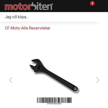
0
Fordon & Maskiner
CF Moto Alla Reservdelar
Personlig utrustning
Övrigt & Merch
Tillbehör
Outlet
Reservdelar
Sprängskisser
Verkstad