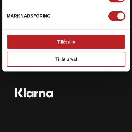
mail@motorbiten.com
Ryckepungsvägen 3, 79177 Falun
MARKNADSFÖRING
BETALNING
Vi erbjuder flera olika betalsätt. Dina köp är alltid
Tillåt alla
skyddade med krypteringsteknik.
Tillåt urval