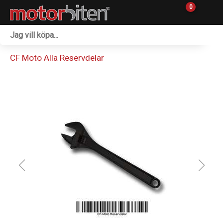
0
Fordon & Maskiner
CF Moto Alla Reservdelar
Personlig utrustning
Övrigt & Merch
Tillbehör
Outlet
Reservdelar
Sprängskisser
Verkstad