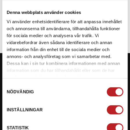
Denna webbplats använder cookies
SPECIFIKATION
Vi använder enhetsidentifierare för att anpassa innehållet
och annonserna till användarna, tillhandahålla funktioner
för sociala medier och analysera vår trafik. Vi
vidarebefordrar även sådana identifierare och annan
information från din enhet till de sociala medier och
annons- och analysföretag som vi samarbetar med.
Dessa kan i sin tur kombinera informationen med annan
information som du har tillhandahållit eller som de har
samlat in när du har använt deras tjänster.
KONTAKTA OSS PÅ MOTORBITEN
Samtyckesval
NÖDVÄNDIG
Ångra mitt köp
Org. nummer: 5566689278
INSTÄLLNINGAR
023-13366
STATISTIK