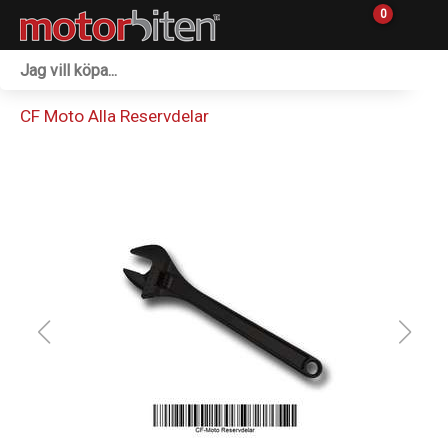
0
Fordon & Maskiner
CF Moto Alla Reservdelar
Personlig utrustning
Övrigt & Merch
Tillbehör
Outlet
Reservdelar
Sprängskisser
Verkstad