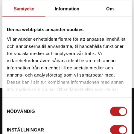
Samtycke
Information
Om
BESKRIVNING
Denna webbplats använder cookies
Reservdel till CF Moto
Vi använder enhetsidentifierare för att anpassa innehållet
och annonserna till användarna, tillhandahålla funktioner
SPECIFIKATION
för sociala medier och analysera vår trafik. Vi
vidarebefordrar även sådana identifierare och annan
information från din enhet till de sociala medier och
annons- och analysföretag som vi samarbetar med.
Dessa kan i sin tur kombinera informationen med annan
information som du har tillhandahållit eller som de har
samlat in när du har använt deras tjänster.
Samtyckesval
NÖDVÄNDIG
KONTAKTA OSS PÅ MOTORBITEN
INSTÄLLNINGAR
Ångra mitt köp