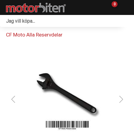
0
Fordon & Maskiner
CF Moto Alla Reservdelar
Personlig utrustning
Övrigt & Merch
Tillbehör
Outlet
Reservdelar
Sprängskisser
Verkstad