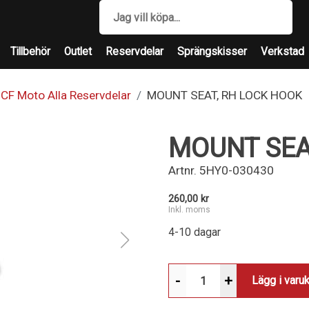
Tillbehör
Outlet
Reservdelar
Sprängskisser
Verkstad
CF Moto Alla Reservdelar
MOUNT SEAT, RH LOCK HOOK
MOUNT SEA
Artnr.
5HY0-030430
260,00 kr
Inkl. moms
4-10 dagar
-
+
Lägg i varu