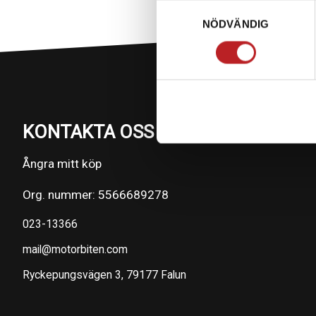
Samtyckesval
NÖDVÄNDIG
KONTAKTA OSS PÅ MOTORBITEN
Ångra mitt köp
Org. nummer: 5566689278
023-13366
mail@motorbiten.com
Ryckepungsvägen 3, 79177 Falun