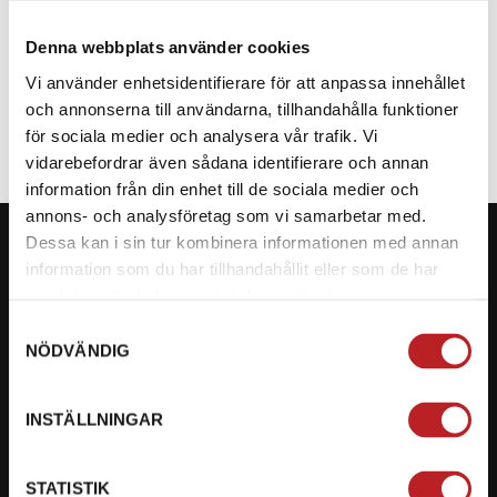
Denna webbplats använder cookies
SPECIFIKATION
Vi använder enhetsidentifierare för att anpassa innehållet
och annonserna till användarna, tillhandahålla funktioner
för sociala medier och analysera vår trafik. Vi
vidarebefordrar även sådana identifierare och annan
information från din enhet till de sociala medier och
annons- och analysföretag som vi samarbetar med.
Dessa kan i sin tur kombinera informationen med annan
information som du har tillhandahållit eller som de har
samlat in när du har använt deras tjänster.
KONTAKTA OSS PÅ MOTORBITEN
Samtyckesval
NÖDVÄNDIG
Ångra mitt köp
Org. nummer: 5566689278
INSTÄLLNINGAR
023-13366
STATISTIK