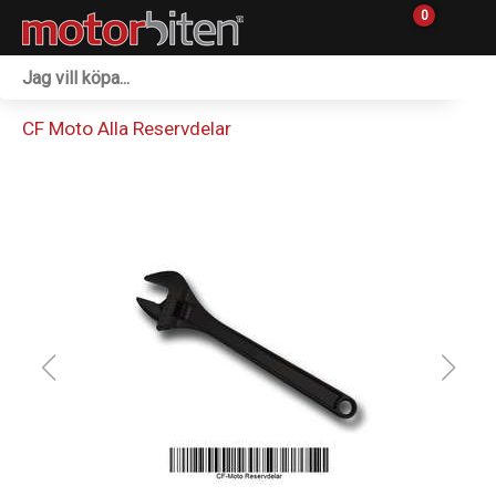
0
Fordon & Maskiner
CF Moto Alla Reservdelar
Personlig utrustning
Övrigt & Merch
Tillbehör
Outlet
Reservdelar
Sprängskisser
Verkstad