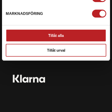
mail@motorbiten.com
Ryckepungsvägen 3, 79177 Falun
MARKNADSFÖRING
BETALNING
Vi erbjuder flera olika betalsätt. Dina köp är alltid
Tillåt alla
skyddade med krypteringsteknik.
Tillåt urval