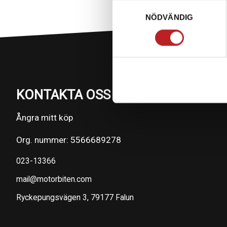
Samtyckesval
NÖDVÄNDIG
KONTAKTA OSS PÅ MOTORBITEN
Ångra mitt köp
Org. nummer: 5566689278
023-13366
mail@motorbiten.com
Ryckepungsvägen 3, 79177 Falun