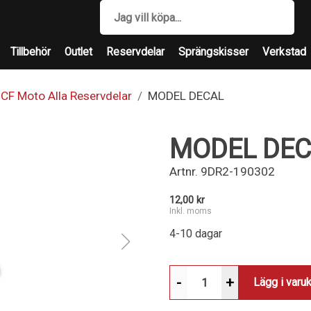
Tillbehör
Outlet
Reservdelar
Sprängskisser
Verkstad
CF Moto Alla Reservdelar
MODEL DECAL
MODEL DEC
Artnr.
9DR2-190302
12,00 kr
Inkl. moms
4-10 dagar
-
+
Lägg i varu