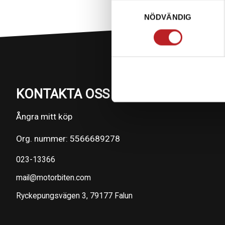
Samtyckesval
NÖDVÄNDIG
KONTAKTA OSS PÅ MOTORBITEN
Ångra mitt köp
Org. nummer: 5566689278
023-13366
mail@motorbiten.com
Ryckepungsvägen 3, 79177 Falun