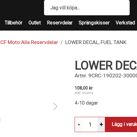
Tillbehör
Outlet
Reservdelar
Sprängskisser
Verkstad
CF Moto Alla Reservdelar
LOWER DECAL, FUEL TANK
LOWER DEC
Artnr.
9CRC-190202-3000
108,00 kr
Inkl. moms
4-10 dagar
-
+
Lägg i varu