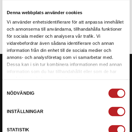
Denna webbplats använder cookies
SPECIFIKATION
Vi använder enhetsidentifierare för att anpassa innehållet
och annonserna till användarna, tillhandahålla funktioner
för sociala medier och analysera vår trafik. Vi
vidarebefordrar även sådana identifierare och annan
information från din enhet till de sociala medier och
annons- och analysföretag som vi samarbetar med.
Dessa kan i sin tur kombinera informationen med annan
information som du har tillhandahållit eller som de har
samlat in när du har använt deras tjänster.
KONTAKTA OSS PÅ MOTORBITEN
Samtyckesval
NÖDVÄNDIG
Ångra mitt köp
Org. nummer: 5566689278
INSTÄLLNINGAR
023-13366
STATISTIK