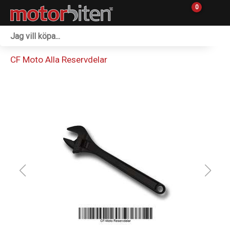
0
Fordon & Maskiner
CF Moto Alla Reservdelar
Personlig utrustning
Övrigt & Merch
Tillbehör
Outlet
Reservdelar
Sprängskisser
Verkstad