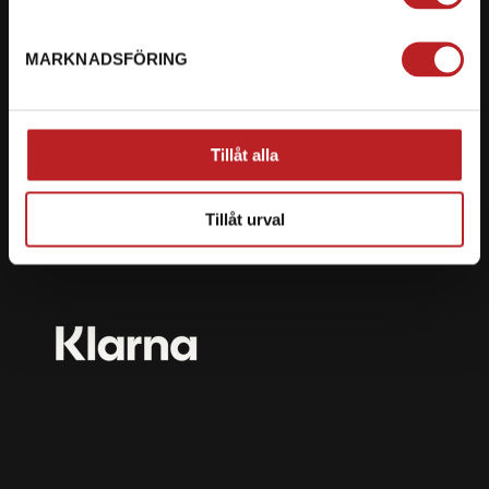
mail@motorbiten.com
Ryckepungsvägen 3, 79177 Falun
MARKNADSFÖRING
BETALNING
Vi erbjuder flera olika betalsätt. Dina köp är alltid
Tillåt alla
skyddade med krypteringsteknik.
Tillåt urval