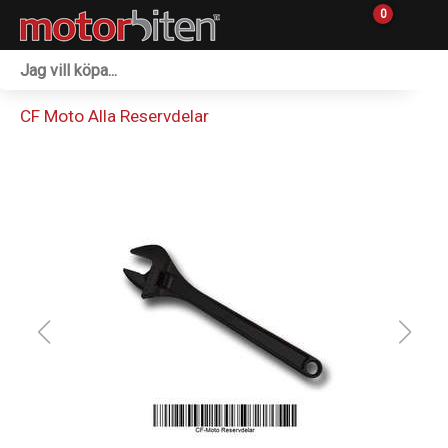
0
Fordon & Maskiner
CF Moto Alla Reservdelar
Personlig utrustning
Övrigt & Merch
Tillbehör
Outlet
Reservdelar
Sprängskisser
Verkstad