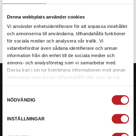
Denna webbplats använder cookies
Vi använder enhetsidentifierare för att anpassa innehållet
SPECIFIKATION
och annonserna till användarna, tillhandahålla funktioner
för sociala medier och analysera vår trafik. Vi
vidarebefordrar även sådana identifierare och annan
information från din enhet till de sociala medier och
annons- och analysföretag som vi samarbetar med.
Dessa kan i sin tur kombinera informationen med annan
information som du har tillhandahållit eller som de har
samlat in när du har använt deras tjänster.
Samtyckesval
KONTAKTA OSS PÅ MOTORBITEN
NÖDVÄNDIG
Ångra mitt köp
INSTÄLLNINGAR
Org. nummer: 5566689278
023-13366