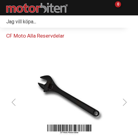
0
Fordon & Maskiner
CF Moto Alla Reservdelar
Personlig utrustning
Övrigt & Merch
Tillbehör
Outlet
Reservdelar
Sprängskisser
Verkstad