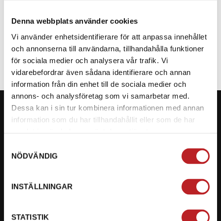
Denna webbplats använder cookies
SPECIFIKATION
Vi använder enhetsidentifierare för att anpassa innehållet
och annonserna till användarna, tillhandahålla funktioner
för sociala medier och analysera vår trafik. Vi
vidarebefordrar även sådana identifierare och annan
information från din enhet till de sociala medier och
annons- och analysföretag som vi samarbetar med.
Dessa kan i sin tur kombinera informationen med annan
information som du har tillhandahållit eller som de har
samlat in när du har använt deras tjänster.
KONTAKTA OSS PÅ MOTORBITEN
Samtyckesval
NÖDVÄNDIG
Ångra mitt köp
Org. nummer: 5566689278
INSTÄLLNINGAR
023-13366
STATISTIK