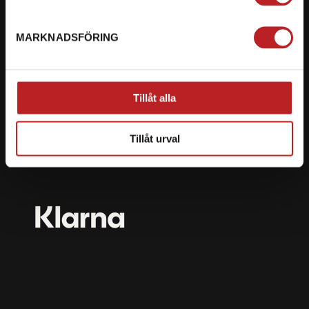
mail@motorbiten.com
Ryckepungsvägen 3, 79177 Falun
MARKNADSFÖRING
BETALNING
Vi erbjuder flera olika betalsätt. Dina köp är alltid
Tillåt alla
skyddade med krypteringsteknik.
Tillåt urval