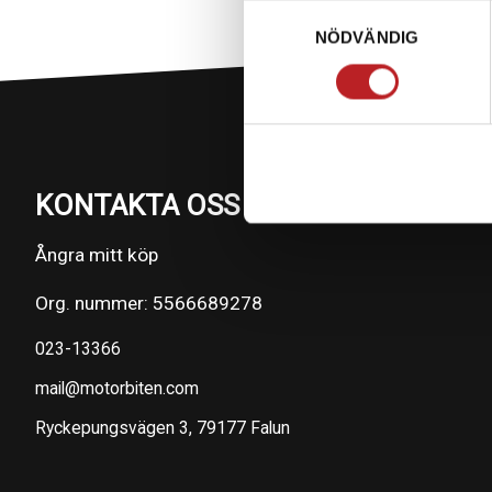
Samtyckesval
NÖDVÄNDIG
KONTAKTA OSS PÅ MOTORBITEN
Ångra mitt köp
Org. nummer: 5566689278
023-13366
mail@motorbiten.com
Ryckepungsvägen 3, 79177 Falun