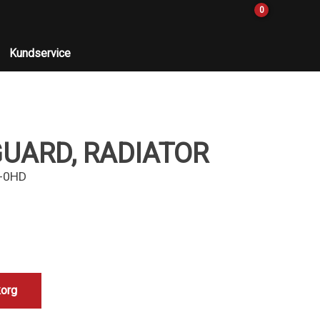
0
Kundservice
GUARD, RADIATOR
-0HD
korg