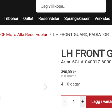
Tillbehör
Outlet
Reservdelar
Sprängskisser
Verkstad
CF Moto Alla Reservdelar
LH FRONT GUARD, RADIATOR
LH FRONT 
Artnr.
6GU#-040017-6000
390,00 kr
Inkl. moms
4-10 dagar
-
+
Lägg i varu