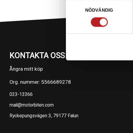
Samtyckesval
NÖDVÄNDIG
KONTAKTA OSS PÅ MOTORBITEN
Ångra mitt köp
Org. nummer: 5566689278
023-13366
mail@motorbiten.com
Ryckepungsvägen 3, 79177 Falun