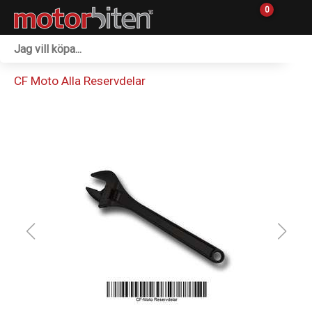
0
Fordon & Maskiner
CF Moto Alla Reservdelar
Personlig utrustning
Övrigt & Merch
Tillbehör
Outlet
Reservdelar
Sprängskisser
Verkstad