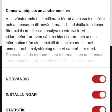
Denna webbplats använder cookies
SPECIFIKATION
Vi använder enhetsidentifierare för att anpassa innehållet
och annonserna till användarna, tillhandahålla funktioner
för sociala medier och analysera vår trafik. Vi
vidarebefordrar även sådana identifierare och annan
information från din enhet till de sociala medier och
annons- och analysföretag som vi samarbetar med.
Dessa kan i sin tur kombinera informationen med annan
information som du har tillhandahållit eller som de har
samlat in när du har använt deras tjänster.
KONTAKTA OSS PÅ MOTORBITEN
Samtyckesval
NÖDVÄNDIG
Ångra mitt köp
Org. nummer: 5566689278
INSTÄLLNINGAR
023-13366
STATISTIK