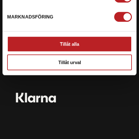
mail@motorbiten.com
Ryckepungsvägen 3, 79177 Falun
MARKNADSFÖRING
BETALNING
Vi erbjuder flera olika betalsätt. Dina köp är alltid
Tillåt alla
skyddade med krypteringsteknik.
Tillåt urval