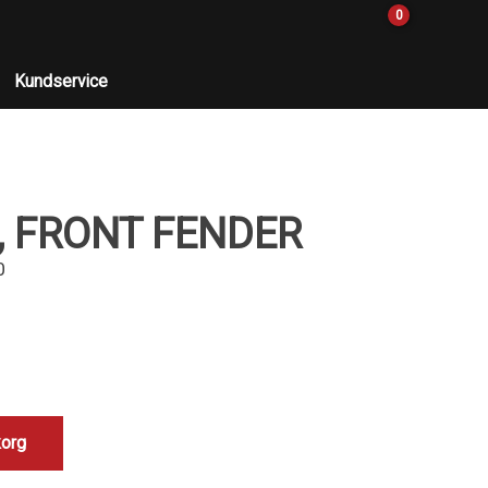
0
Kundservice
, FRONT FENDER
0
korg