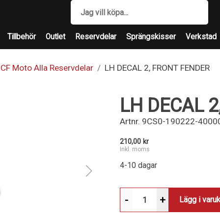
Tillbehör
Outlet
Reservdelar
Sprängskisser
Verkstad
CF Moto Alla Reservdelar
LH DECAL 2, FRONT FENDER
LH DECAL 2
Artnr.
9CS0-190222-4000
210,00 kr
Inkl. moms
4-10 dagar
-
+
Lägg i varu