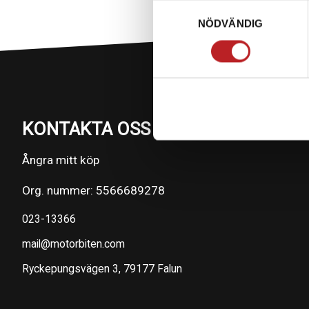
Samtyckesval
NÖDVÄNDIG
KONTAKTA OSS PÅ MOTORBITEN
Ångra mitt köp
Org. nummer: 5566689278
023-13366
mail@motorbiten.com
Ryckepungsvägen 3, 79177 Falun