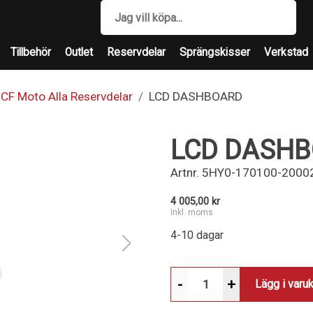
Tillbehör
Outlet
Reservdelar
Sprängskisser
Verkstad
CF Moto Alla Reservdelar
LCD DASHBOARD
LCD DASH
Artnr.
5HY0-170100-2000
4 005,00 kr
Inkl. moms
4-10 dagar
-
+
Lägg i varu