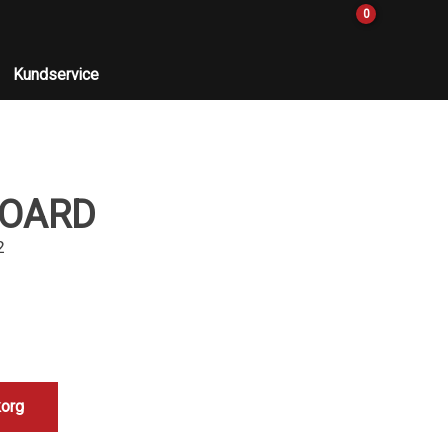
0
Kundservice
BOARD
2
korg