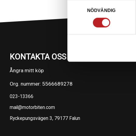
Samtyckesval
NÖDVÄNDIG
KONTAKTA OSS PÅ MOTORBITEN
Ångra mitt köp
Org. nummer: 5566689278
023-13366
mail@motorbiten.com
Ryckepungsvägen 3, 79177 Falun