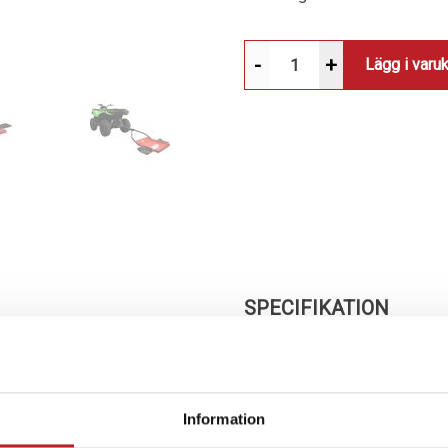
-
+
Lägg i varu
SPECIFIKATION
kar) för effektivare snö
Information