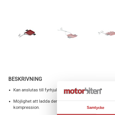
BESKRIVNING
Kan anslutas till fyrhjuling eller snöskoter
Möjlighet att ladda den med ballastvikt (tex sandsäc
kompression.
Samtycke