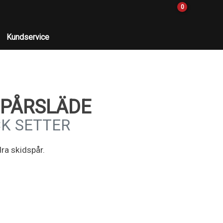
0
Kundservice
SPÅRSLÄDE
CK SETTER
dra skidspår.