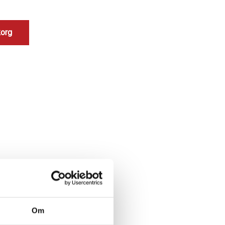
korg
Om