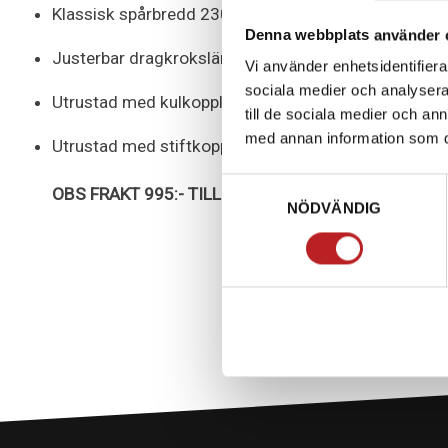
Klassisk spårbredd 230mm.
Denna webbplats använder 
Justerbar dragkrokslängd.
Vi använder enhetsidentifierar
sociala medier och analysera 
Utrustad med kulkoppling för användning av ATV/UT
till de sociala medier och a
med annan information som du 
Utrustad med stiftkoppling för snöskotrar och små t
Samtyckesval
OBS FRAKT 995:- TILLKOMMER PGA SKRYMMANDE 
NÖDVÄNDIG