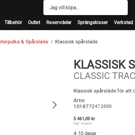
Tillbehör
Outlet
Reservdelar
Sprängskisser
Verkstad
terpulka & Spårsläde
Klassisk spårsläde
KLASSISK 
CLASSIC TRA
Klassisk spårsläde för att 
Artnr.
1018772
47.2000
5 461,00 kr
Inkl. moms
4-10 dagar