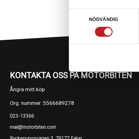
Samtyckesval
NÖDVÄNDIG
KONTAKTA OSS PÅ MOTORBITEN
Ångra mitt köp
Org. nummer: 5566689278
023-13366
mail@motorbiten.com
Ryckepungsvägen 3, 79177 Falun