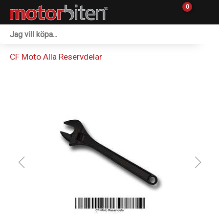
0
Fordon & Maskiner
CF Moto Alla Reservdelar
Personlig utrustning
Övrigt & Merch
Tillbehör
Outlet
Reservdelar
Sprängskisser
Verkstad