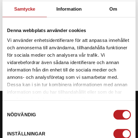
Samtycke
Information
Om
BESKRIVNING
Denna webbplats använder cookies
Reservdel till CF Moto
Vi använder enhetsidentifierare för att anpassa innehållet
och annonserna till användarna, tillhandahålla funktioner
SPECIFIKATION
för sociala medier och analysera vår trafik. Vi
vidarebefordrar även sådana identifierare och annan
information från din enhet till de sociala medier och
annons- och analysföretag som vi samarbetar med.
Dessa kan i sin tur kombinera informationen med annan
information som du har tillhandahållit eller som de har
samlat in när du har använt deras tjänster.
Samtyckesval
NÖDVÄNDIG
KONTAKTA OSS PÅ MOTORBITEN
INSTÄLLNINGAR
Ångra mitt köp