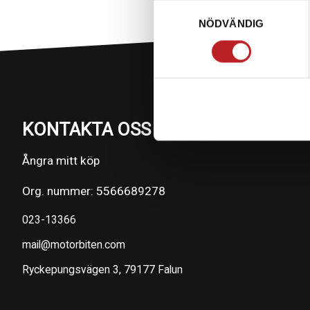
Samtyckesval
NÖDVÄNDIG
KONTAKTA OSS PÅ MOTORBITEN
Ångra mitt köp
Org. nummer: 5566689278
023-13366
mail@motorbiten.com
Ryckepungsvägen 3, 79177 Falun