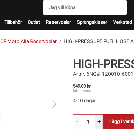
Tillbehör
Outlet
Reservdelar
Sprängskisser
Verkstad
CF Moto Alla Reservdelar
HIGH-PRESSURE FUEL HOSE 
HIGH-PRES
Artnr.
6NQ#-120010-6001
549,00 kr
Inkl. moms
4-10 dagar
-
+
Lägg i varu