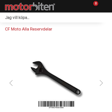
0
Fordon & Maskiner
CF Moto Alla Reservdelar
Personlig utrustning
Övrigt & Merch
Tillbehör
Outlet
Reservdelar
Sprängskisser
Verkstad