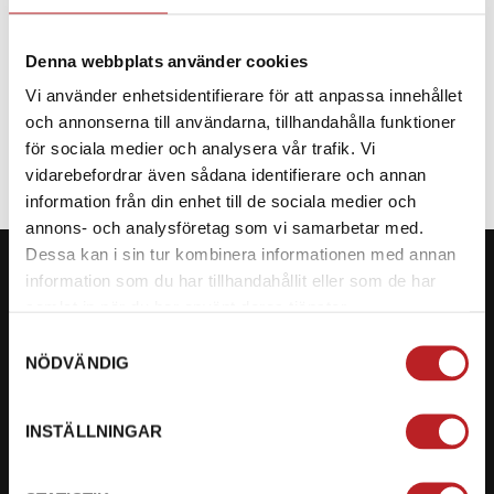
Denna webbplats använder cookies
Vi använder enhetsidentifierare för att anpassa innehållet
SPECIFIKATION
och annonserna till användarna, tillhandahålla funktioner
för sociala medier och analysera vår trafik. Vi
vidarebefordrar även sådana identifierare och annan
information från din enhet till de sociala medier och
annons- och analysföretag som vi samarbetar med.
Dessa kan i sin tur kombinera informationen med annan
information som du har tillhandahållit eller som de har
samlat in när du har använt deras tjänster.
Samtyckesval
KONTAKTA OSS PÅ MOTORBITEN
NÖDVÄNDIG
Ångra mitt köp
INSTÄLLNINGAR
Org. nummer: 5566689278
023-13366